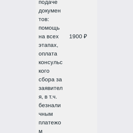
подаче
докумен
тов:
помощь
на всех
1900 ₽
этапах,
оплата
консульс
кого
сбора за
заявител
я, в т.ч.
безнали
чным
платежо
м