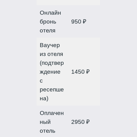
Онлайн
бронь
950 ₽
отеля
Ваучер
из отеля
(подтвер
ждение
1450 ₽
с
ресепше
на)
Оплачен
ный
2950 ₽
отель