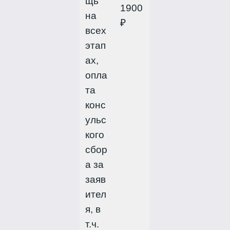
щь
1900
на
₽
всех
этап
ах,
опла
та
конс
ульс
кого
сбор
а за
заяв
ител
я, в
т.ч.