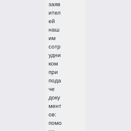
заяв
ител
ей
наш
им
сотр
удни
ком
при
пода
че
доку
мент
ов:
помо