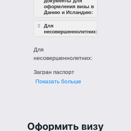
документы для
оформления визы в
Данию и Исландию:
Для
несовершеннолетних:
Для
несовершеннолетних:
Загран паспорт
оригинал. Если ранее
Показать больше
были другие
загран>паспорта
визами за последние 3
года) — их оригиналы.
2 фото 3,5х4,5 см
Оформить визу