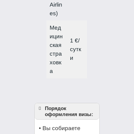
Airlin
es)
Мед
ицин
1 €/
ская
сутк
стра
и
ховк
а
Порядок
оформления визы:
• Вы собираете