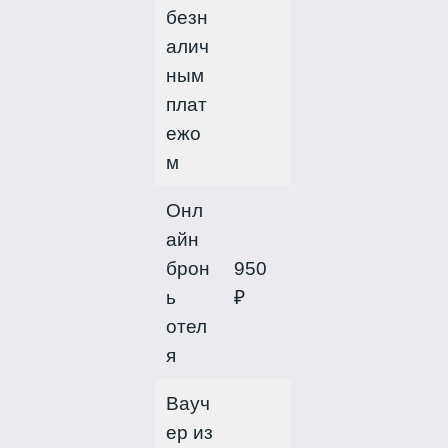
безн
алич
ным
плат
ежо
м
Онл
айн
брон
950
ь
₽
отел
я
Вауч
ер из