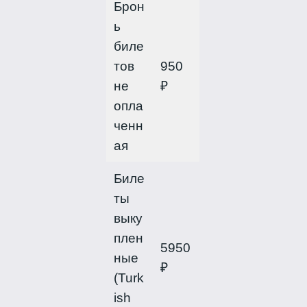
Брон
ь
биле
тов
950
не
₽
опла
ченн
ая
Биле
ты
выку
плен
5950
ные
₽
(Turk
ish