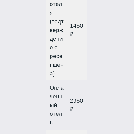
отел
я
(подт
1450
верж
₽
дени
е с
ресе
пшен
а)
Опла
ченн
2950
ый
₽
отел
ь