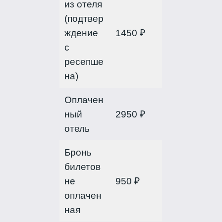
из отеля
(подтвер
ждение
1450 ₽
с
ресепше
на)
Оплачен
ный
2950 ₽
отель
Бронь
билетов
не
950 ₽
оплачен
ная