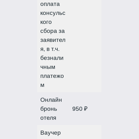
оплата
консульс
кого
сбора за
заявител
я, в т.ч.
безнали
чным
платежо
м
Онлайн
бронь
950 ₽
отеля
Ваучер