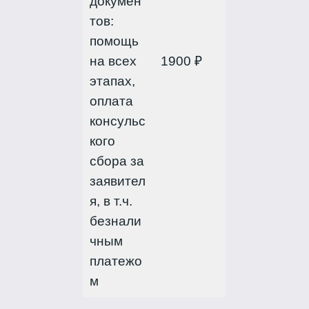
докумен
тов:
помощь
на всех
1900 ₽
этапах,
оплата
консульс
кого
сбора за
заявител
я, в т.ч.
безнали
чным
платежо
м