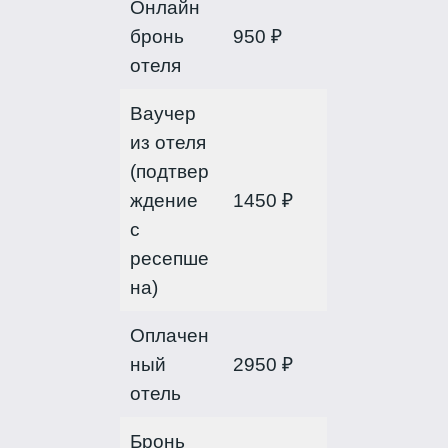
Онлайн
бронь
950 ₽
отеля
Ваучер
из отеля
(подтвер
ждение
1450 ₽
с
ресепше
на)
Оплачен
ный
2950 ₽
отель
Бронь