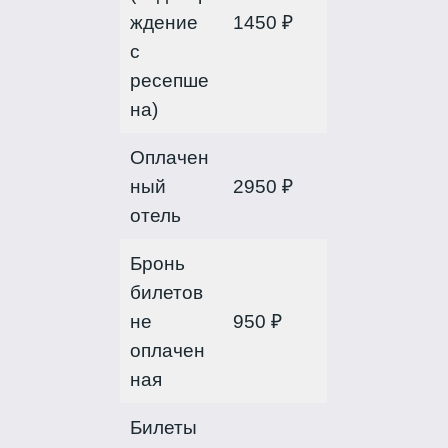
ждение
1450 ₽
с
ресепше
на)
Оплачен
ный
2950 ₽
отель
Бронь
билетов
не
950 ₽
оплачен
ная
Билеты