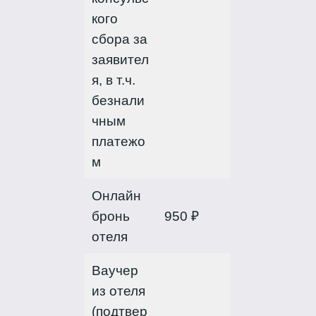
кого
сбора за
заявител
я, в т.ч.
безнали
чным
платежо
м
Онлайн
бронь
950 ₽
отеля
Ваучер
из отеля
(подтвер