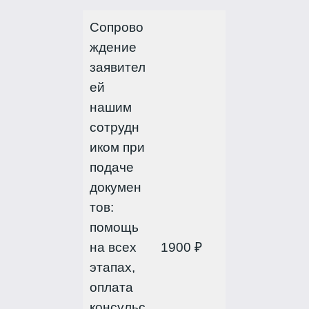
Сопрово
ждение
заявител
ей
нашим
сотрудн
иком при
подаче
докумен
тов:
помощь
на всех
1900 ₽
этапах,
оплата
консульс