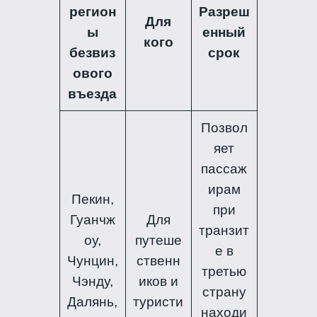
регион
Разреш
Для
ы
енный
кого
безвиз
срок
ового
въезда
Позвол
яет
пассаж
ирам
Пекин,
при
Гуанчж
Для
транзит
оу,
путеше
е в
Чунцин,
ственн
третью
Чэнду,
иков и
страну
Далянь,
туристи
находи