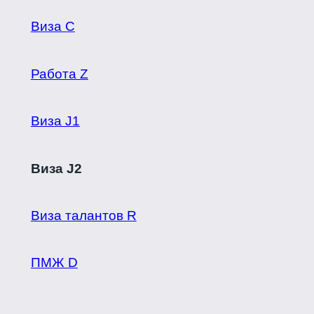
Виза C
Работа Z
Виза J1
Виза J2
Виза талантов R
ПМЖ D