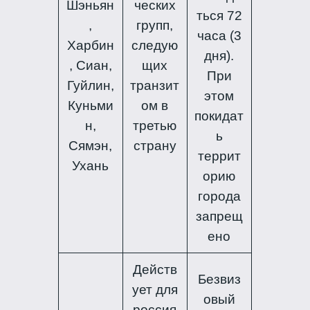
Шэньян
ческих
ться 72
,
групп,
часа (3
Харбин
следую
дня).
, Сиан,
щих
При
Гуйлин,
транзит
этом
Куньми
ом в
покидат
н,
третью
ь
Сямэн,
страну
террит
Ухань
орию
города
запрещ
ено
Действ
Безвиз
ует для
овый
россия