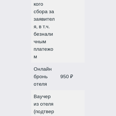
кого
сбора за
заявител
я, в т.ч.
безнали
чным
платежо
м
Онлайн
бронь
950 ₽
отеля
Ваучер
из отеля
(подтвер