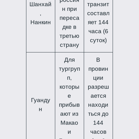
Шанхай
транзит
н при
,
составл
переса
Нанкин
яет 144
дке в
часа (6
третью
суток)
страну
Для
В
тургруп
провин
п,
ции
которы
разреш
е
ается
Гуанду
прибыв
находи
н
ают из
ться до
Макао
144
и
часов