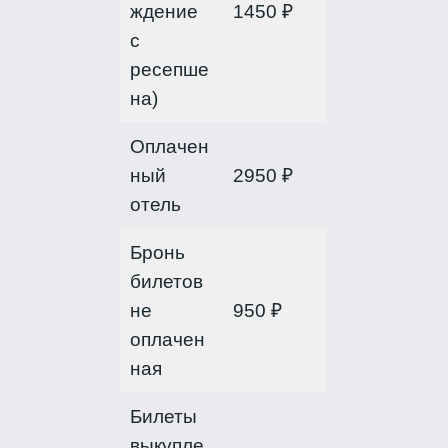
ждение
1450 ₽
с
ресепше
на)
Оплачен
ный
2950 ₽
отель
Бронь
билетов
не
950 ₽
оплачен
ная
Билеты
выкупле