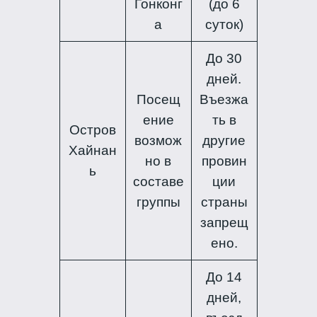
Гонконг
(до 6
а
суток)
До 30
дней.
Посещ
Въезжа
ение
ть в
Остров
возмож
другие
Хайнан
но в
провин
ь
составе
ции
группы
страны
запрещ
ено.
До 14
дней,